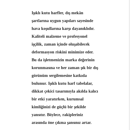
Işıklı kutu harfler, dış mekân
şartlarına uygun yapıları sayesinde
hava koşullarına karşı dayanıklıdır.
Kaliteli malzeme ve profesyonel
işçilik, zaman içinde oluşabilecek
deformasyon riskini minimize eder.
Bu da işletmenizin marka değerinin
korunmasına ve her zaman şık bir dış
görünüm sergilemesine katkıda
bulunur. Işıklı kutu harf tabelalar,
dikkat çekici tasarımıyla akılda kalıcı
bir etki yaratırken, kurumsal
kimliğinizi de güçlü bir şekilde
yansıtır. Böylece, rakipleriniz
arasında öne çıkma şansınız artar.